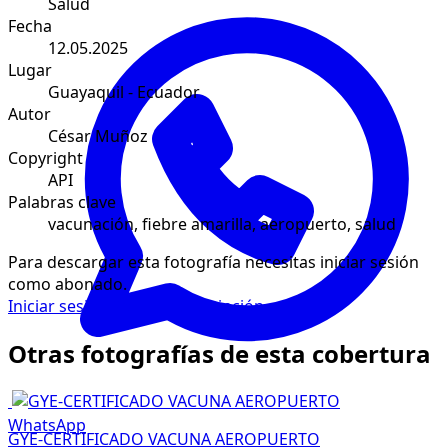
Salud
Fecha
12.05.2025
Lugar
Guayaquil - Ecuador
Autor
César Muñoz
Copyright
API
Palabras clave
vacunación, fiebre amarilla, aeropuerto, salud
Para descargar esta fotografía necesitas iniciar sesión
como abonado.
Iniciar sesión
Solicitar suscripción
Otras fotografías de esta cobertura
WhatsApp
GYE-CERTIFICADO VACUNA AEROPUERTO