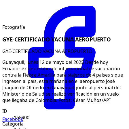
Fotografía
GYE-CERTIFICADO VACUNA AEROPUERTO
GYE-CERTIFICADO VACUNA AEROPUERTO
Guayaquil, lunes 12 de mayo del 2025 Desde hoy
Ecuador exige certificado internacional de vacunación
contra la Fiebre Amarilla para viajeros de 4 países s que
ingresen al país, esta mañana en el aeropuerto José
Joaquin de Olmedo en Guayaquil, junto al personal del
Ministerio de Salud se realizó verificación en un vuelo
que llegaba de Colombia. Fotos: César Muñoz/API
ID
165900
Facebook
Categoría