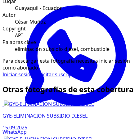
Lugar
Guayaquil - Ecuador
Autor
César Muñoz
Copyright
API
Palabras clave
eliminación subsidio diésel, combustible
Para descargar esta fotografía necesitas iniciar sesión
como abonado.
Iniciar sesión
Solicitar suscripción
Otras fotografías de esta cobertura
GYE-ELIMINACION SUBSIDIO DIESEL
15.09.2025
WhatsApp