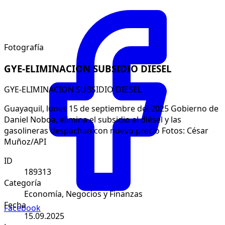
Fotografía
GYE-ELIMINACION SUBSIDIO DIESEL
GYE-ELIMINACION SUBSIDIO DIESEL
Guayaquil, lunes 15 de septiembre del 2025 Gobierno de
Daniel Noboa, elimina el subsidio al diésel y las
gasolineras despachan con nuevo precio Fotos: César
Muñoz/API
ID
189313
Categoría
Economía, Negocios y Finanzas
Fecha
Facebook
15.09.2025