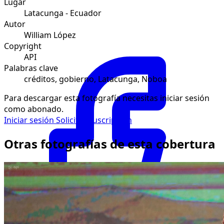
Lugar
Latacunga - Ecuador
Autor
William López
Copyright
API
Palabras clave
créditos, gobierno, Latacunga, Noboa
Para descargar esta fotografía necesitas iniciar sesión
como abonado.
Iniciar sesión
Solicitar suscripción
Otras fotografías de esta cobertura