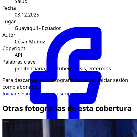
Salud
Fecha
03.12.2025
Lugar
Guayaquil - Ecuador
Autor
César Muñoz
Copyright
API
Palabras clave
penitenciaria, ppl, tuberculosis, enfermos
Para descargar esta fotografía necesitas iniciar sesión
como abonado.
Iniciar sesión
Solicitar suscripción
Otras fotografías de esta cobertura