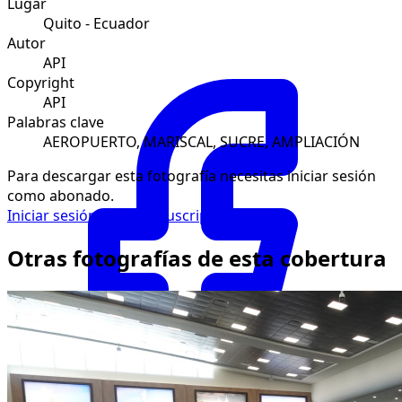
Lugar
Quito - Ecuador
Autor
API
Copyright
API
Palabras clave
AEROPUERTO, MARISCAL, SUCRE, AMPLIACIÓN
Para descargar esta fotografía necesitas iniciar sesión
como abonado.
Iniciar sesión
Solicitar suscripción
Otras fotografías de esta cobertura