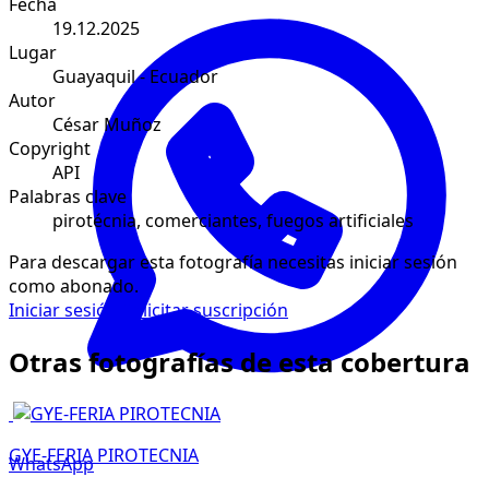
Fecha
19.12.2025
Lugar
Guayaquil - Ecuador
Autor
César Muñoz
Copyright
API
Palabras clave
pirotécnia, comerciantes, fuegos artificiales
Para descargar esta fotografía necesitas iniciar sesión
como abonado.
Iniciar sesión
Solicitar suscripción
Otras fotografías de esta cobertura
GYE-FERIA PIROTECNIA
WhatsApp