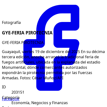
Fotografía
GYE-FERIA PIROTECNIA
GYE-FERIA PIROTECNIA
Guayaquil, viertes 19 de diciembre del 2025 En su décima
tercera edición, anoche arrancó la tradicional feria de
fuegos artificiales, ubicada en la explanada del estadio
Monumental, dónde comerciantes autorizados
expondrán la pirotécnia permitida por las Fuerzas
Armadas. Fotos: César Muñoz/API
ID
203151
Categoría
Facebook
Economía, Negocios y Finanzas