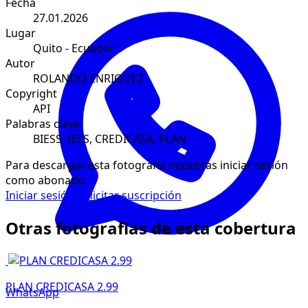
Fecha
27.01.2026
Lugar
Quito - Ecuador
Autor
ROLANDO ENRIQUEZ
Copyright
API
Palabras clave
BIESS, IESS, CREDICASA, PLAN
Para descargar esta fotografía necesitas iniciar sesión
como abonado.
Iniciar sesión
Solicitar suscripción
Otras fotografías de esta cobertura
PLAN CREDICASA 2.99
WhatsApp