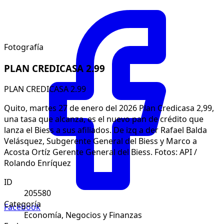
Fotografía
PLAN CREDICASA 2.99
PLAN CREDICASA 2.99
Quito, martes 27 de enero del 2026 Plan Credicasa 2,99,
una tasa que alcanza, es el nuevo pan de crédito que
lanza el Biess a sus afiliados. De izq a der Rafael Balda
Velásquez, Subgerente General del Biess y Marco a
Acosta Ortíz Gerente General del Biess. Fotos: API /
Rolando Enríquez
ID
205580
Categoría
Facebook
Economía, Negocios y Finanzas