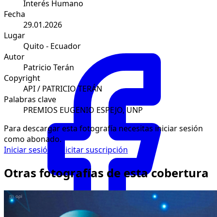
Interés Humano
Fecha
29.01.2026
Lugar
Quito - Ecuador
Autor
Patricio Terán
Copyright
API / PATRICIO TERÁN
Palabras clave
PREMIOS EUGENIO ESPEJO, UNP
Para descargar esta fotografía necesitas iniciar sesión
como abonado.
Iniciar sesión
Solicitar suscripción
Otras fotografías de esta cobertura