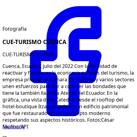
Fotografía
CUE-TURISMO CUENCA
CUE-TURISMO CUENCA
Cuenca, Ecuador, julio del 2022 Con la finalidad de
reactivar y fortalecer la economía a través del turismo, la
empresa privada, la Cámara de Turismo y varios sectores
unen esfuerzos para dar a conocer las bondades que
tiene la también llamada Atenas del Ecuador. En la
gráfica, una vista de la Catedral desde el rooftop del
hotel-boutique Itza, ubicado en un edificio patrimonial
que fue restaurado con un concepto moderno
respetando sus aspectos históricos. Fotos:César
Facebook
Muñoz/API