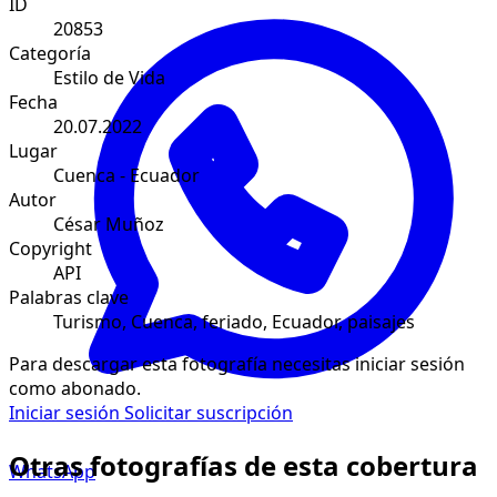
ID
20853
Categoría
Estilo de Vida
Fecha
20.07.2022
Lugar
Cuenca - Ecuador
Autor
César Muñoz
Copyright
API
Palabras clave
Turismo, Cuenca, feriado, Ecuador, paisajes
Para descargar esta fotografía necesitas iniciar sesión
como abonado.
Iniciar sesión
Solicitar suscripción
Otras fotografías de esta cobertura
WhatsApp