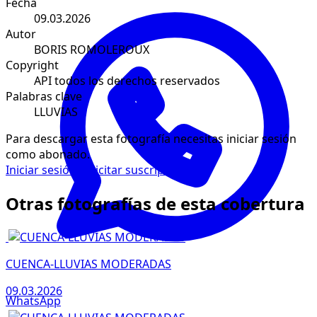
Fecha
09.03.2026
Autor
BORIS ROMOLEROUX
Copyright
API todos los derechos reservados
Palabras clave
LLUVIAS
Para descargar esta fotografía necesitas iniciar sesión
como abonado.
Iniciar sesión
Solicitar suscripción
Otras fotografías de esta cobertura
CUENCA-LLUVIAS MODERADAS
09.03.2026
WhatsApp