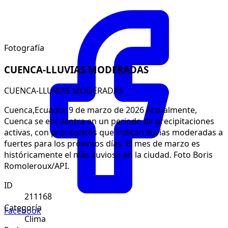
Fotografía
CUENCA-LLUVIAS MODERADAS
CUENCA-LLUVIAS MODERADAS
Cuenca,Ecuador 9 de marzo de 2026 Actualmente,
Cuenca se encuentra en un periodo de precipitaciones
activas, con pronósticos que indican lluvias moderadas a
fuertes para los próximos días. El mes de marzo es
históricamente el más lluvioso en la ciudad. Foto Boris
Romoleroux/API.
ID
211168
Categoría
Facebook
Clima