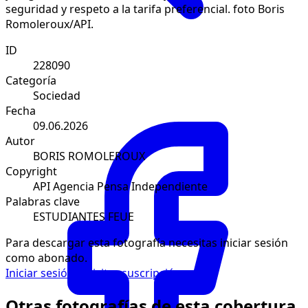
seguridad y respeto a la tarifa preferencial. foto Boris
Romoleroux/API.
ID
228090
Categoría
Sociedad
Fecha
09.06.2026
Autor
BORIS ROMOLEROUX
Copyright
API Agencia Pensa Independiente
Palabras clave
ESTUDIANTES FEUE
Para descargar esta fotografía necesitas iniciar sesión
como abonado.
Iniciar sesión
Solicitar suscripción
Otras fotografías de esta cobertura