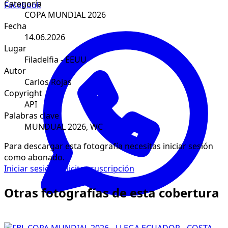
Categoría
Facebook
COPA MUNDIAL 2026
Fecha
14.06.2026
Lugar
Filadelfia - EEUU
Autor
Carlos Rojas
Copyright
API
Palabras clave
MUNDUAL 2026, WC
Para descargar esta fotografía necesitas iniciar sesión
como abonado.
Iniciar sesión
Solicitar suscripción
Otras fotografías de esta cobertura