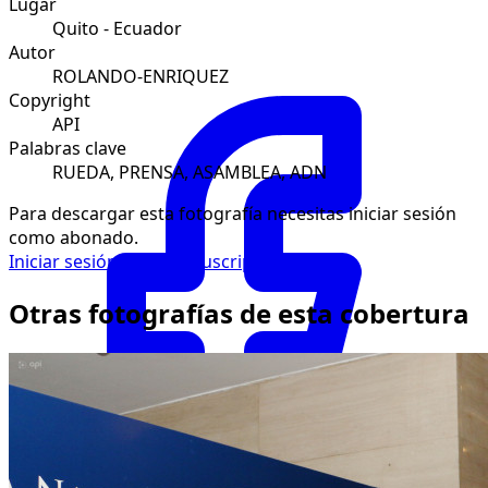
Lugar
Quito - Ecuador
Autor
ROLANDO-ENRIQUEZ
Copyright
API
Palabras clave
RUEDA, PRENSA, ASAMBLEA, ADN
Para descargar esta fotografía necesitas iniciar sesión
como abonado.
Iniciar sesión
Solicitar suscripción
Otras fotografías de esta cobertura