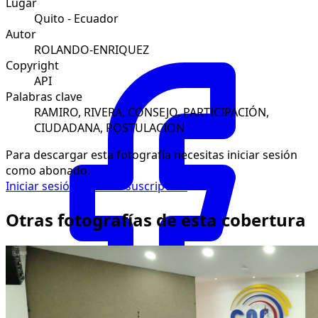
Lugar
Quito - Ecuador
Autor
ROLANDO-ENRIQUEZ
Copyright
API
Palabras clave
RAMIRO, RIVERA, CONSEJO, PARTICIPACIÓN,
CIUDADANA, POSTULACION
Para descargar esta fotografía necesitas iniciar sesión
como abonado.
Iniciar sesión
Solicitar suscripción
Otras fotografías de esta cobertura