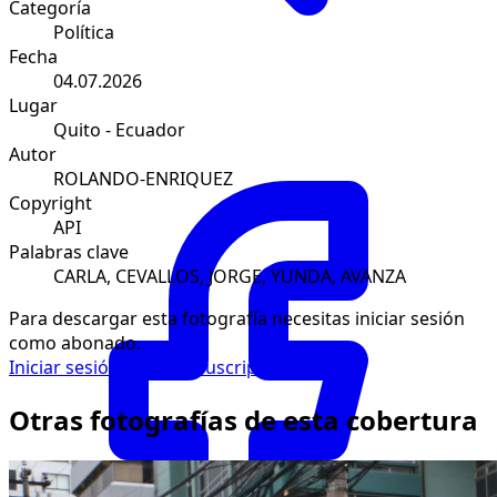
Categoría
Política
Fecha
04.07.2026
Lugar
Quito - Ecuador
Autor
ROLANDO-ENRIQUEZ
Copyright
API
Palabras clave
CARLA, CEVALLOS, JORGE, YUNDA, AVANZA
Para descargar esta fotografía necesitas iniciar sesión
como abonado.
Iniciar sesión
Solicitar suscripción
Otras fotografías de esta cobertura