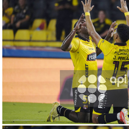
Facebook