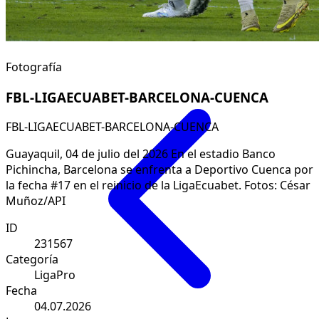
Fotografía
FBL-LIGAECUABET-BARCELONA-CUENCA
FBL-LIGAECUABET-BARCELONA-CUENCA
Guayaquil, 04 de julio del 2026 En el estadio Banco
Pichincha, Barcelona se enfrenta a Deportivo Cuenca por
la fecha #17 en el reinicio de la LigaEcuabet. Fotos: César
Muñoz/API
ID
231567
Categoría
LigaPro
Fecha
04.07.2026