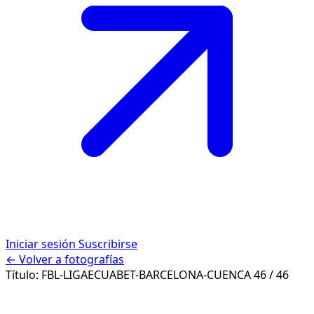
Iniciar sesión
Suscribirse
← Volver a fotografías
Título:
FBL-LIGAECUABET-BARCELONA-CUENCA
46 / 46