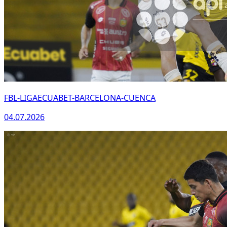
FBL-LIGAECUABET-BARCELONA-CUENCA
04.07.2026