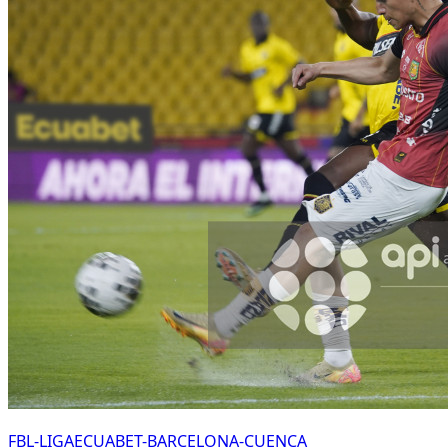
FBL-LIGAECUABET-BARCELONA-CUENCA