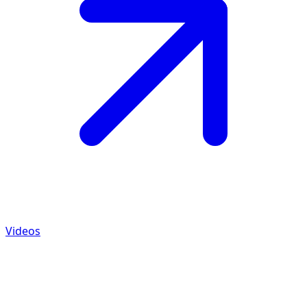
Videos