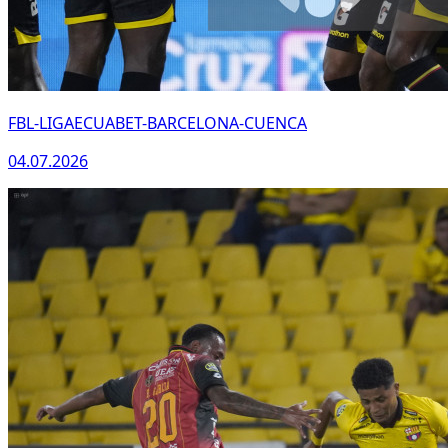
FBL-LIGAECUABET-BARCELONA-CUENCA
04.07.2026