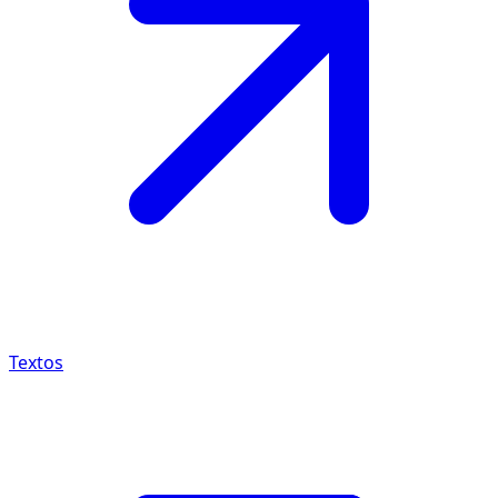
Textos