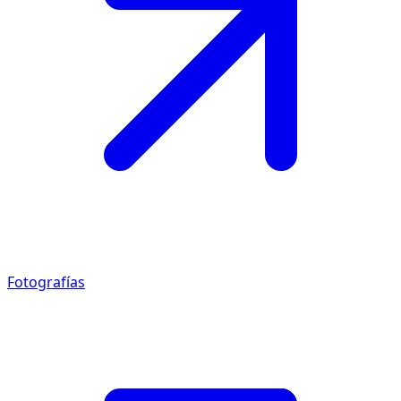
Fotografías