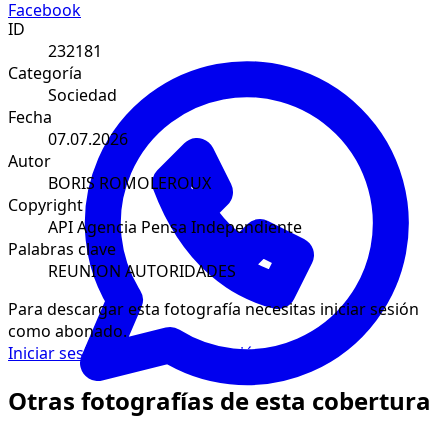
Facebook
ID
232181
Categoría
Sociedad
Fecha
07.07.2026
Autor
BORIS ROMOLEROUX
Copyright
API Agencia Pensa Independiente
Palabras clave
REUNION AUTORIDADES
Para descargar esta fotografía necesitas iniciar sesión
como abonado.
Iniciar sesión
Solicitar suscripción
Otras fotografías de esta cobertura