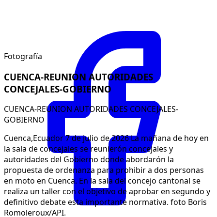
Fotografía
CUENCA-REUNION AUTORIDADES
CONCEJALES-GOBIERNO
CUENCA-REUNION AUTORIDADES CONCEJALES-
GOBIERNO
Cuenca,Ecuador 7 de julio de 2026 La mañana de hoy en
la sala de concejales se reunierón concejales y
autoridades del Gobierno donde abordarón la
propuesta de ordenanza para prohibir a dos personas
en moto en Cuenca. En la sala del concejo cantonal se
realiza un taller con el objetivo de aprobar en segundo y
definitivo debate esta importante normativa. foto Boris
Romoleroux/API.