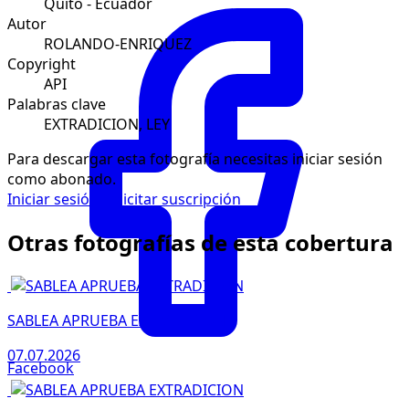
Quito - Ecuador
Autor
ROLANDO-ENRIQUEZ
Copyright
API
Palabras clave
EXTRADICION, LEY
Para descargar esta fotografía necesitas iniciar sesión
como abonado.
Iniciar sesión
Solicitar suscripción
Otras fotografías de esta cobertura
SABLEA APRUEBA EXTRADICION
07.07.2026
Facebook