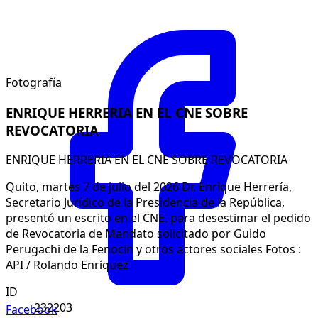
Fotografía
ENRIQUE HERRERIA EN EL CNE SOBRE
REVOCATORIA
ENRIQUE HERRERIA EN EL CNE SOBRE REVOCATORIA
Quito, martes 7 de julio del 2026 Dr. Enrique Herrería,
Secretario Jurídico de la Presidencia de la República,
presentó un escrito en el CNE. para desestimar el pedido
de Revocatoria de Mandato solicitado por Guido
Perugachi de la Fenocin y otros actores sociales Fotos :
API / Rolando Enríquez
ID
232203
Facebook