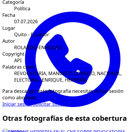
Categoría
Política
Fecha
07.07.2026
Lugar
Quito - Ecuador
Autor
ROLANDO-ENRIQUEZ
Copyright
API
Palabras clave
REVOCATORIA, MANDATO, CONSEJO, NACIONAL,
ELECTORAL, ENRIQUE, HERRERÍA
Para descargar esta fotografía necesitas iniciar sesión
como abonado.
Iniciar sesión
Solicitar suscripción
Otras fotografías de esta cobertura
WhatsApp