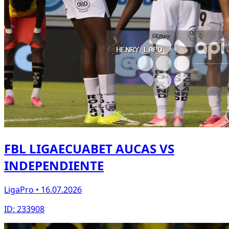
FBL LIGAECUABET AUCAS VS
INDEPENDIENTE
LigaPro • 16.07.2026
ID: 233908