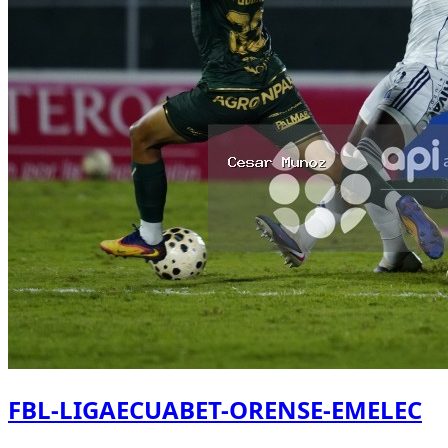
FBL-LIGAECUABET-ORENSE-EMELEC