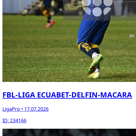
FBL-LIGA ECUABET-DELFIN-MACARA
LigaPro • 17.07.2026
ID: 234166