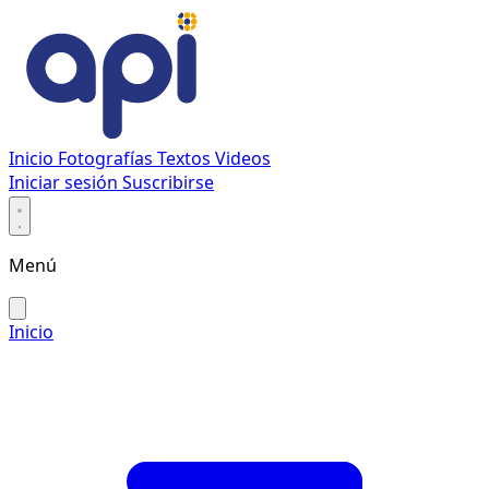
Inicio
Fotografías
Textos
Videos
Iniciar sesión
Suscribirse
Menú
Inicio