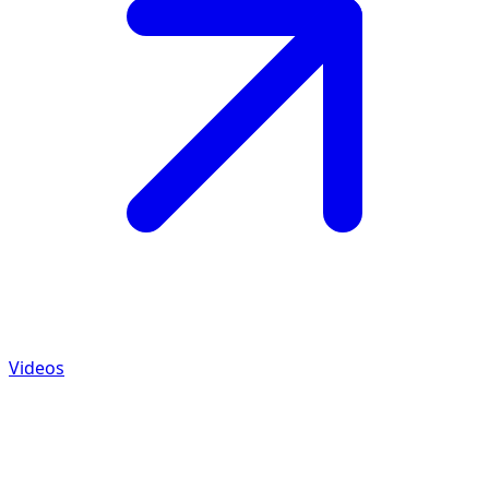
Videos