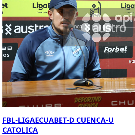
FBL-LIGAECUABET-D CUENCA-U
CATOLICA