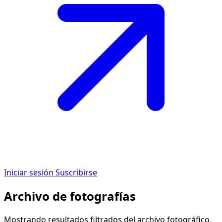
Iniciar sesión
Suscribirse
Archivo de fotografías
Mostrando resultados filtrados del archivo fotográfico.