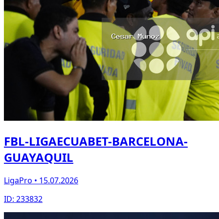
FBL-LIGAECUABET-BARCELONA-
GUAYAQUIL
LigaPro • 15.07.2026
ID: 233832