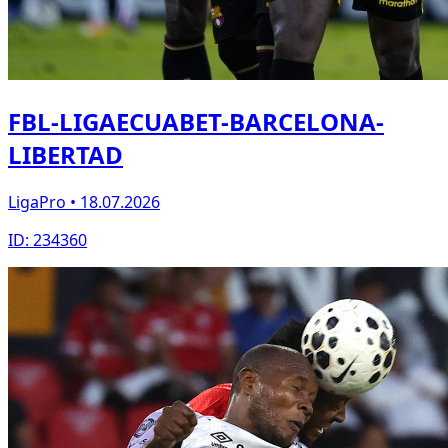
FBL-LIGAECUABET-BARCELONA-
LIBERTAD
LigaPro • 18.07.2026
ID: 234360