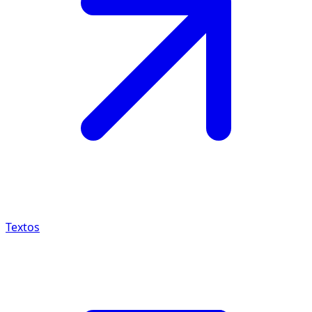
Textos