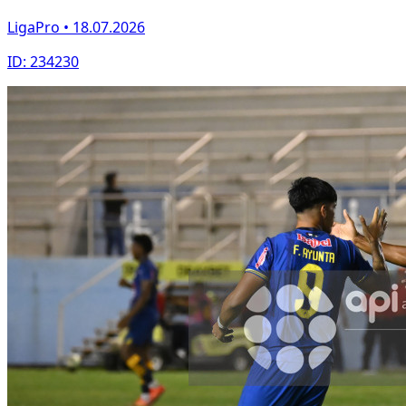
LigaPro • 18.07.2026
ID: 234230