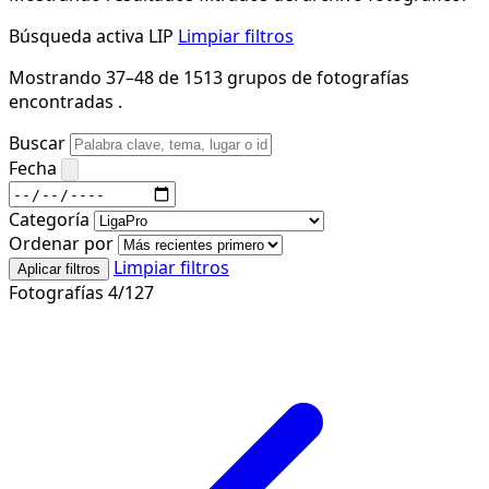
Búsqueda activa
LIP
Limpiar filtros
Mostrando 37–48 de 1513 grupos de fotografías
encontradas .
Buscar
Fecha
Categoría
Ordenar por
Limpiar filtros
Aplicar filtros
Fotografías 4/127