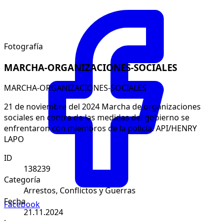
Fotografía
MARCHA-ORGANIZACIONES-SOCIALES
MARCHA-ORGANIZACIONES-SOCIALES
21 de noviembre del 2024 Marcha de organizaciones
sociales en contra de las medidas del gobierno se
enfrentaron con miembros de la policía. API/HENRY
LAPO
ID
138239
Categoría
Arrestos, Conflictos y Guerras
Fecha
Facebook
21.11.2024