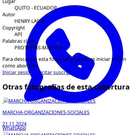
Lugar
QUITO - ECUADOR
Autor
HENRY LAPO
Copyright
API
Palabras clave
PROTESTAS-MARCHA
Para descargar esta fotografía necesitas iniciar sesión
como abonado.
Iniciar sesión
Solicitar suscripción
Otras fotografías de esta cobertura
MARCHA-ORGANIZACIONES-SOCIALES
21.11.2024
WhatsApp