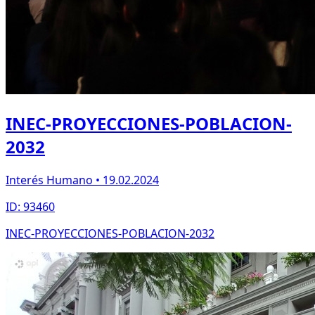
INEC-PROYECCIONES-POBLACION-
2032
Interés Humano • 19.02.2024
ID: 93460
INEC-PROYECCIONES-POBLACION-2032