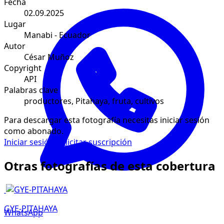
Fecha
02.09.2025
Lugar
Manabi - Ecuador
Autor
César Muñoz
Copyright
API
Palabras clave
productores, Pitahaya, fruta, cultivos
Para descargar esta fotografía necesitas iniciar sesión
como abonado.
Iniciar sesión
Solicitar suscripción
Otras fotografías de esta cobertura
GYE-PITAHAYA
WhatsApp