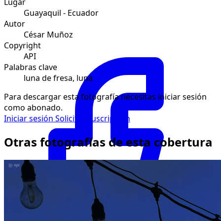
Lugar
Guayaquil - Ecuador
Autor
César Muñoz
Copyright
API
Palabras clave
luna de fresa, luna
Para descargar esta fotografía necesitas iniciar sesión
como abonado.
Iniciar sesión
Solicitar suscripción
Otras fotografías de esta cobertura