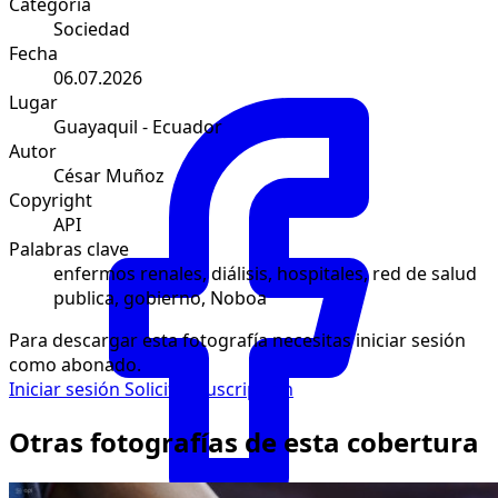
Categoría
Sociedad
Fecha
06.07.2026
Lugar
Guayaquil - Ecuador
Autor
César Muñoz
Copyright
API
Palabras clave
enfermos renales, diálisis, hospitales, red de salud
publica, gobierno, Noboa
Para descargar esta fotografía necesitas iniciar sesión
como abonado.
Iniciar sesión
Solicitar suscripción
Otras fotografías de esta cobertura