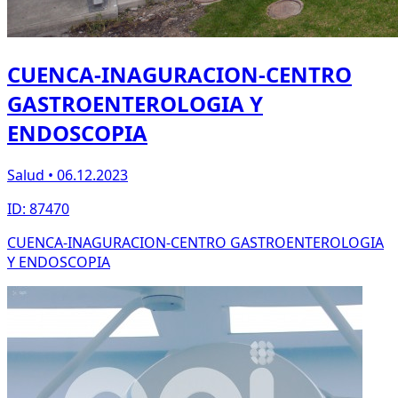
CUENCA-INAGURACION-CENTRO
GASTROENTEROLOGIA Y
ENDOSCOPIA
Salud • 06.12.2023
ID: 87470
CUENCA-INAGURACION-CENTRO GASTROENTEROLOGIA
Y ENDOSCOPIA