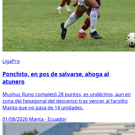
LigaPro
Ponchito, en pos de salvarse, ahoga al
atunero
Mushuc Runo completó 28 puntos, es undécimo, aun en
zona del hexagonal del descenso tras vencer al farolito
Manta que no pasa de 14 unidades.
01/08/2026
Manta - Ecuador