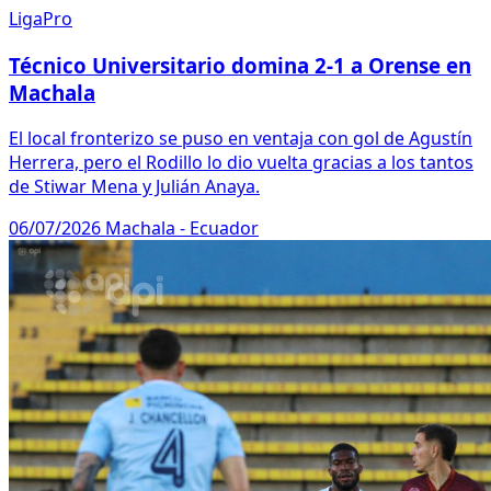
LigaPro
Técnico Universitario domina 2-1 a Orense en
Machala
El local fronterizo se puso en ventaja con gol de Agustín
Herrera, pero el Rodillo lo dio vuelta gracias a los tantos
de Stiwar Mena y Julián Anaya.
06/07/2026
Machala - Ecuador