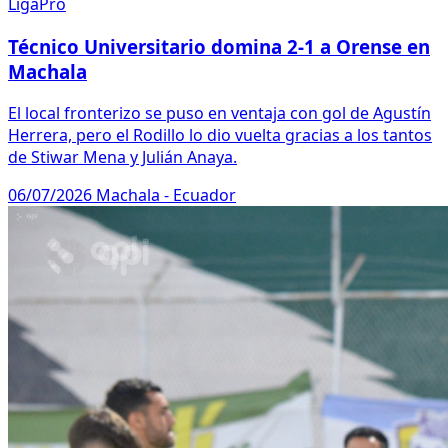
LigaPro
Técnico Universitario domina 2-1 a Orense en
Machala
El local fronterizo se puso en ventaja con gol de Agustín
Herrera, pero el Rodillo lo dio vuelta gracias a los tantos
de Stiwar Mena y Julián Anaya.
06/07/2026
Machala - Ecuador