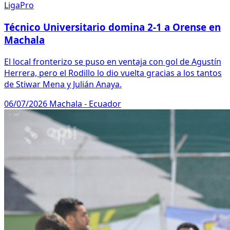
LigaPro
Técnico Universitario domina 2-1 a Orense en
Machala
El local fronterizo se puso en ventaja con gol de Agustín
Herrera, pero el Rodillo lo dio vuelta gracias a los tantos
de Stiwar Mena y Julián Anaya.
06/07/2026
Machala - Ecuador