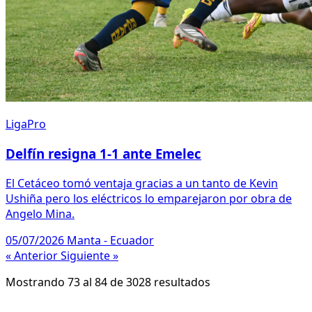
LigaPro
Delfín resigna 1-1 ante Emelec
El Cetáceo tomó ventaja gracias a un tanto de Kevin
Ushiña pero los eléctricos lo emparejaron por obra de
Angelo Mina.
05/07/2026
Manta - Ecuador
« Anterior
Siguiente »
Mostrando
73
al
84
de
3028
resultados