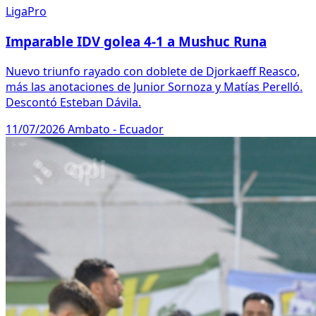
LigaPro
Imparable IDV golea 4-1 a Mushuc Runa
Nuevo triunfo rayado con doblete de Djorkaeff Reasco,
más las anotaciones de Junior Sornoza y Matías Perelló.
Descontó Esteban Dávila.
11/07/2026
Ambato - Ecuador