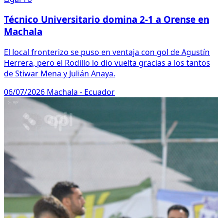
Técnico Universitario domina 2-1 a Orense en
Machala
El local fronterizo se puso en ventaja con gol de Agustín
Herrera, pero el Rodillo lo dio vuelta gracias a los tantos
de Stiwar Mena y Julián Anaya.
06/07/2026
Machala - Ecuador